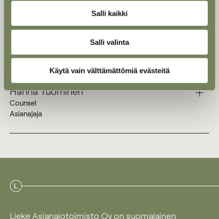
Salli kaikki
+358 40 591 2470
Aimo Halonen
Tiimi
Salli valinta
Käytä vain välttämättömiä evästeitä
Hanna Tuominen
Counsel
Asianajaja
+358 44 750 5669
Hanna Tuominen
Lieke Asianajotoimisto Oy on suomalainen