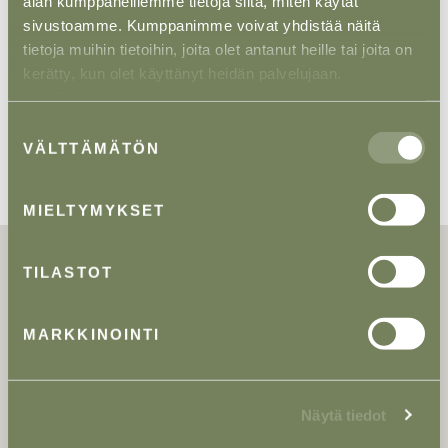
alan kumppaneillemme tietoja siitä, miten käytät
entisten turvetuotantoalueiden jatkokehittämisen
sivustoamme. Kumppanimme voivat yhdistää näitä
kannalta.
tietoja muihin tietoihin, joita olet antanut heille tai joita on
kerätty, kun olet käyttänyt heidän palvelujaan.
Liekkeellä maankäyttöön liittyvissä kysymyksissä voi
Lue lisää evästeistä.
olla yhteydessä osakas
Aimo Haloseen
ja Senior
Suostumuksen
Associate
Hanna Tuomiseen
.
VÄLTTÄMÄTÖN
valinta
MIELTYMYKSET
TILASTOT
Lisätietoa antaa
MARKKINOINTI
Aimo Halonen
Partner
Näytä tiedot
Asianajaja