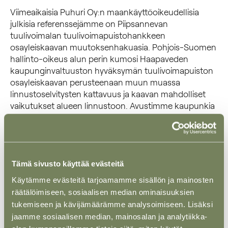
Viimeaikaisia Puhuri Oy:n maankäyttöoikeudellisia
julkisia referenssejämme on Piipsannevan
tuulivoimalan tuulivoimapuistohankkeen
osayleiskaavan muutoksenhakuasia. Pohjois-Suomen
hallinto-oikeus alun perin kumosi Haapaveden
kaupunginvaltuuston hyväksymän tuulivoimapuiston
osayleiskaavan perusteenaan muun muassa
linnustoselvitysten kattavuus ja kaavan mahdolliset
vaikutukset alueen linnustoon. Avustimme kaupunkia
ja Puhuri Oy:tä myös korkeimmassa hallinto-
oikeudessa ja korkein hallinto-oikeus ratkaisikin asian
asiakkaamme eduksi. Kyse oli entisestä
turvetuotantoalueen yhteydessä olevasta alueesta, ja
asiassa tuli erityisesti arvioitavaksi se, miten
Tämä sivusto käyttää evästeitä
linnustoarvot tulee selvittää alueella, jolle on ihmisen
Käytämme evästeitä tarjoamamme sisällön ja mainosten
toimesta muodostunut jatkuvasti muuttuvia
räätälöimiseen, sosiaalisen median ominaisuuksien
vesistöalueita, joille on muodostunut merkittäviä
tukemiseen ja kävijämäärämme analysoimiseen. Lisäksi
linnustoreviirejä ja -arvoja. Päätöstä voidaan pitää
jaamme sosiaalisen median, mainosalan ja analytiikka-
myös yleisemminkin merkittävänä ja myönteisenä