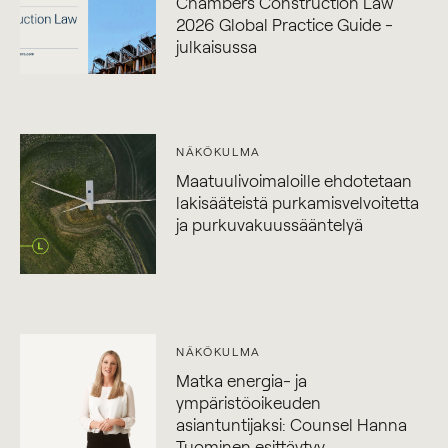
Chambers Construction Law
2026 Global Practice Guide -
julkaisussa
NÄKÖKULMA
Maatuulivoimaloille ehdotetaan
lakisääteistä purkamisvelvoitetta
ja purkuvakuussääntelyä
NÄKÖKULMA
Matka energia- ja
ympäristöoikeuden
asiantuntijaksi: Counsel Hanna
Tuominen esittäytyy