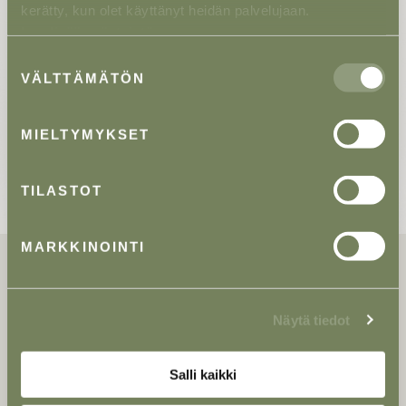
kerätty, kun olet käyttänyt heidän palvelujaan.
Lue lisää evästeistä.
Suostumuksen
VÄLTTÄMÄTÖN
valinta
MIELTYMYKSET
TILASTOT
MARKKINOINTI
Ajankohtaista
Näytä tiedot
Salli kaikki