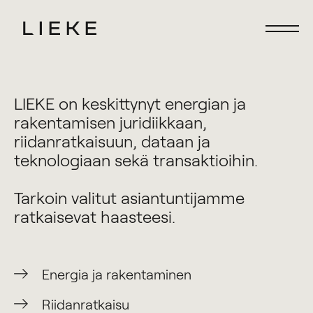
Etusivu
Etusivu
LIEKE on keskittynyt energian ja
Fokus
Fokus
rakentamisen juridiikkaan,
Palvelut
Palvelut
riidanratkaisuun, dataan ja
teknologiaan sekä transaktioihin.
Ihmiset
Ihmiset
Ajankohtaista
Ajankohtaista
Tarkoin valitut asiantuntijamme
ratkaisevat haasteesi.
Ura Liekkeellä
Ura Liekkeellä
Energia ja rakentaminen
Riidanratkaisu