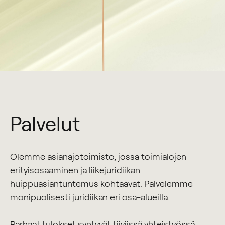
Palvelut
Olemme asianajotoimisto, jossa toimialojen
erityisosaaminen ja liikejuridiikan
huippuasiantuntemus kohtaavat. Palvelemme
monipuolisesti juridiikan eri osa-alueilla.
Parhaat tulokset syntyvät tiiviissä yhteistyössä