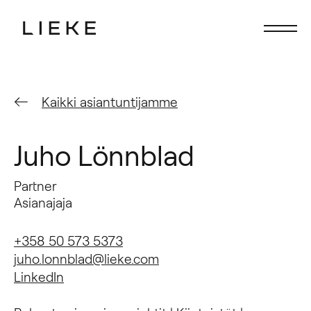
Etusivu
Etusivu
Kaikki asiantuntijamme
Fokus
Fokus
Palvelut
Palvelut
Juho Lönnblad
Ihmiset
Ihmiset
Partner
Ajankohtaista
Ajankohtaista
Asianajaja
Ura Liekkeellä
Ura Liekkeellä
+358 50 573 5373
juho.lonnblad@lieke.com
LinkedIn