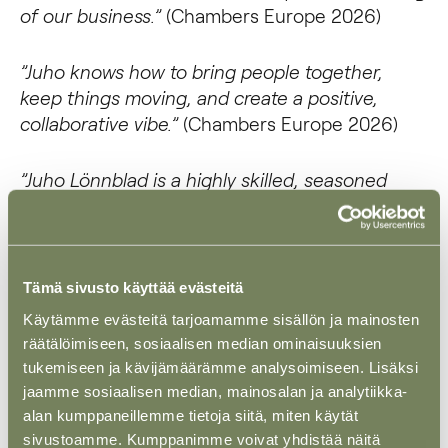
of our business.”
(Chambers Europe 2026)
”Juho knows how to bring people together,
keep things moving, and create a positive,
collaborative vibe.”
(Chambers Europe 2026)
”Juho Lönnblad is a highly skilled, seasoned
professional with hands-on involvement and
great attention to detail. Having worked with
tens of mid to larger scale law firms with real
estate practices, I find his practical, hands-on
Tämä sivusto käyttää evästeitä
approach to be very exceptional for his level of
Käytämme evästeitä tarjoamamme sisällön ja mainosten
seniority.”
(Legal 500 EMEA 2026)
räätälöimiseen, sosiaalisen median ominaisuuksien
tukemiseen ja kävijämäärämme analysoimiseen. Lisäksi
”Juho Lönnblad has good presentation skills and
jaamme sosiaalisen median, mainosalan ja analytiikka-
prepares his insights carefully. He is always
alan kumppaneillemme tietoja siitä, miten käytät
sivustoamme. Kumppanimme voivat yhdistää näitä
searching for practical and feasible solutions.”