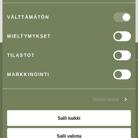
Lue lisää evästeistä.
Suostumuksen
VÄLTTÄMÄTÖN
valinta
MIELTYMYKSET
TILASTOT
MARKKINOINTI
Lieke Asianajotoimisto Oy on suomalainen
asianajotoimisto, jonka toiminta on alkanut vuonna
1989.
Näytä tiedot
Tarjoamme monipuolisia palveluja yritysasiakkaille
useilla eri toimialoilla.
Salli kaikki
Salli valinta