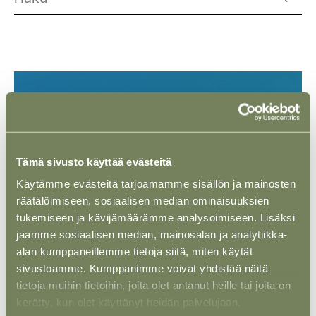
Tämä sivusto käyttää evästeitä
Käytämme evästeitä tarjoamamme sisällön ja mainosten
räätälöimiseen, sosiaalisen median ominaisuuksien
tukemiseen ja kävijämäärämme analysoimiseen. Lisäksi
jaamme sosiaalisen median, mainosalan ja analytiikka-
alan kumppaneillemme tietoja siitä, miten käytät
sivustoamme. Kumppanimme voivat yhdistää näitä
ASIAKASTARINA
05 KESÄ 2025
tietoja muihin tietoihin, joita olet antanut heille tai joita on
Tampereen Energia Oy – Power-to-Gas
kerätty, kun olet käyttänyt heidän palvelujaan.
-hanke