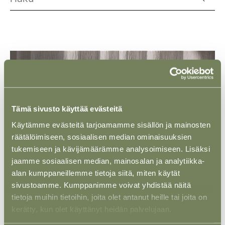
Tämä sivusto käyttää evästeitä
Käytämme evästeitä tarjoamamme sisällön ja mainosten
räätälöimiseen, sosiaalisen median ominaisuuksien
tukemiseen ja kävijämäärämme analysoimiseen. Lisäksi
jaamme sosiaalisen median, mainosalan ja analytiikka-
alan kumppaneillemme tietoja siitä, miten käytät
sivustoamme. Kumppanimme voivat yhdistää näitä
NÄKÖKULMA
29 TAMMI 2026
tietoja muihin tietoihin, joita olet antanut heille tai joita on
Harjoitteluohjelmamme uudistuvat
kerätty, kun olet käyttänyt heidän palvelujaan.
Lue lisää evästeistä.