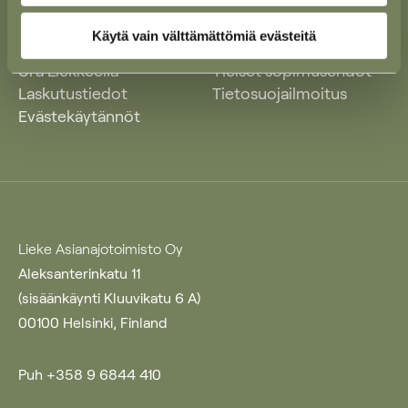
Käytä vain välttämättömiä evästeitä
Ajankohtaista
Yleiset käyttöehdot
Ura Liekkeellä
Yleiset sopimusehdot
Laskutustiedot
Tietosuojailmoitus
Evästekäytännöt
Lieke Asianajotoimisto Oy
Aleksanterinkatu 11
(sisäänkäynti Kluuvikatu 6 A)
00100 Helsinki, Finland
Puh +358 9 6844 410