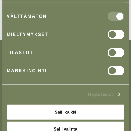
Lue lisää evästeistä.
Suostumuksen
VÄLTTÄMÄTÖN
valinta
MIELTYMYKSET
TILASTOT
MARKKINOINTI
Lieke Asianajotoimisto Oy on suomalainen
asianajotoimisto, jonka toiminta on alkanut vuonna
1989.
Näytä tiedot
Tarjoamme monipuolisia palveluja yritysasiakkaille
useilla eri toimialoilla.
Salli kaikki
Salli valinta