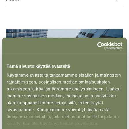
Tämä sivusto käyttää evästeitä
Käytämme evästeitä tarjoamamme sisällön ja mainosten
räätälöimiseen, sosiaalisen median ominaisuuksien
tukemiseen ja kävijämäärämme analysoimiseen. Lisäksi
jaamme sosiaalisen median, mainosalan ja analytiikka-
alan kumppaneillemme tietoja siitä, miten käytät
sivustoamme. Kumppanimme voivat yhdistää näitä
ASIAKASTARINA
25 SYYS 2025
tietoja muihin tietoihin, joita olet antanut heille tai joita on
Habeo Group Oy – Helsingin Lvi-Huolto
kerätty, kun olet käyttänyt heidän palvelujaan.
Oy:n osto