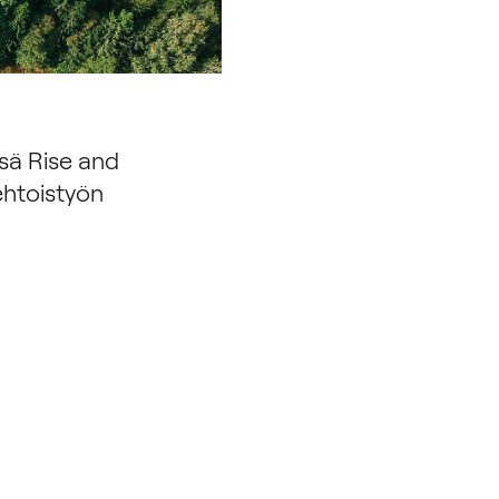
ssä Rise and
ehtoistyön