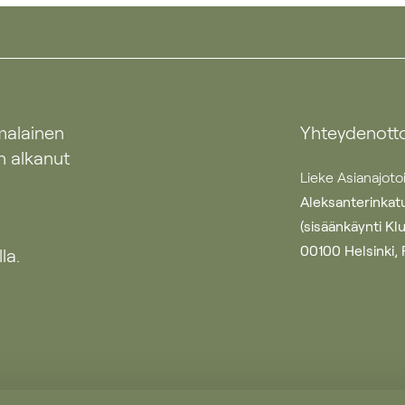
malainen
Yhteydenott
n alkanut
Lieke Asianajoto
Aleksanterinkatu
(sisäänkäynti Kl
00100 Helsinki, 
la.