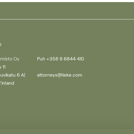
o
imisto Oy
Puh +358 9 6844 410
 11
uuvikatu 6 A)
attorneys@lieke.com
Finland