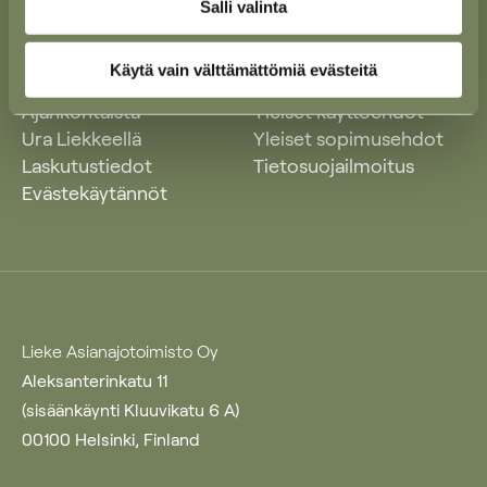
Salli valinta
Käytä vain välttämättömiä evästeitä
Ajankohtaista
Yleiset käyttöehdot
Ura Liekkeellä
Yleiset sopimusehdot
Laskutustiedot
Tietosuojailmoitus
Evästekäytännöt
Lieke Asianajotoimisto Oy
Aleksanterinkatu 11
(sisäänkäynti Kluuvikatu 6 A)
00100 Helsinki, Finland