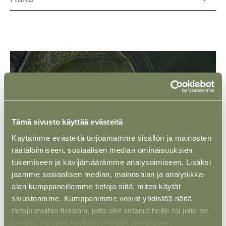
Tämä sivusto käyttää evästeitä
Käytämme evästeitä tarjoamamme sisällön ja mainosten
räätälöimiseen, sosiaalisen median ominaisuuksien
tukemiseen ja kävijämäärämme analysoimiseen. Lisäksi
jaamme sosiaalisen median, mainosalan ja analytiikka-
alan kumppaneillemme tietoja siitä, miten käytät
NÄKÖKULMA
08 KESÄ 2026
sivustoamme. Kumppanimme voivat yhdistää näitä
Maatuulivoimaloille ehdotetaan
tietoja muihin tietoihin, joita olet antanut heille tai joita on
lakisääteistä purkamisvelvoitetta ja
kerätty, kun olet käyttänyt heidän palvelujaan.