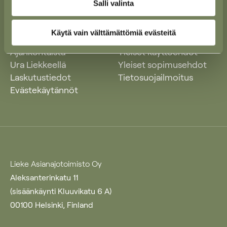
Salli valinta
Käytä vain välttämättömiä evästeitä
Ajankohtaista
Yleiset käyttöehdot
Ura Liekkeellä
Yleiset sopimusehdot
Laskutustiedot
Tietosuojailmoitus
Evästekäytännöt
Lieke Asianajotoimisto Oy
Aleksanterinkatu 11
(sisäänkäynti Kluuvikatu 6 A)
00100 Helsinki, Finland