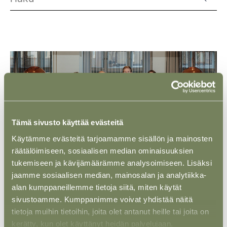
Tämä sivusto käyttää evästeitä
Käytämme evästeitä tarjoamamme sisällön ja mainosten
räätälöimiseen, sosiaalisen median ominaisuuksien
tukemiseen ja kävijämäärämme analysoimiseen. Lisäksi
jaamme sosiaalisen median, mainosalan ja analytiikka-
alan kumppaneillemme tietoja siitä, miten käytät
NÄKÖKULMA
15 ELO 2025
sivustoamme. Kumppanimme voivat yhdistää näitä
Fokuksessa rakentaminen: näin vältät
tietoja muihin tietoihin, joita olet antanut heille tai joita on
rakennusprojektin juridiset
kerätty, kun olet käyttänyt heidän palvelujaan.