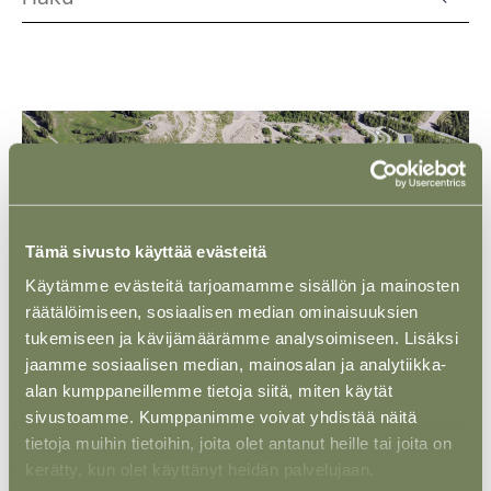
Tämä sivusto käyttää evästeitä
Käytämme evästeitä tarjoamamme sisällön ja mainosten
räätälöimiseen, sosiaalisen median ominaisuuksien
tukemiseen ja kävijämäärämme analysoimiseen. Lisäksi
jaamme sosiaalisen median, mainosalan ja analytiikka-
alan kumppaneillemme tietoja siitä, miten käytät
sivustoamme. Kumppanimme voivat yhdistää näitä
ASIAKASTARINA
21 MARRAS 2025
tietoja muihin tietoihin, joita olet antanut heille tai joita on
Hyvinkään Lämpövoima Oy – Lämmön
kerätty, kun olet käyttänyt heidän palvelujaan.
kausivarastohanke