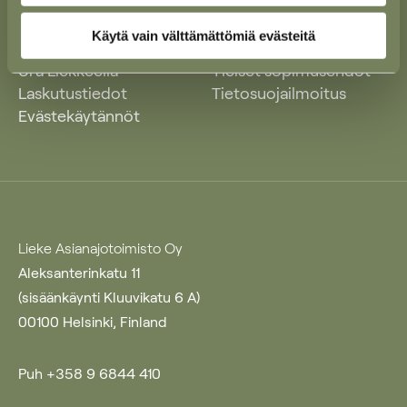
Käytä vain välttämättömiä evästeitä
Ajankohtaista
Yleiset käyttöehdot
Ura Liekkeellä
Yleiset sopimusehdot
Laskutustiedot
Tietosuojailmoitus
Evästekäytännöt
Lieke Asianajotoimisto Oy
Aleksanterinkatu 11
(sisäänkäynti Kluuvikatu 6 A)
00100 Helsinki, Finland
Puh +358 9 6844 410