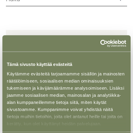
Tämä sivusto käyttää evästeitä
Käytämme evästeitä tarjoamamme sisällön ja mainosten
räätälöimiseen, sosiaalisen median ominaisuuksien
tukemiseen ja kävijämäärämme analysoimiseen. Lisäksi
jaamme sosiaalisen median, mainosalan ja analytiikka-
alan kumppaneillemme tietoja siitä, miten käytät
sivustoamme. Kumppanimme voivat yhdistää näitä
UUTINEN
02 MAALIS 2026
tietoja muihin tietoihin, joita olet antanut heille tai joita on
Hanna Tuominen nimitetty Counseliksi
kerätty, kun olet käyttänyt heidän palvelujaan.
Lue lisää evästeistä.