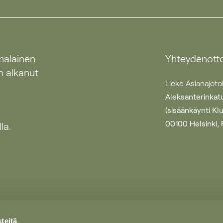
malainen
Yhteydenott
n alkanut
Lieke Asianajoto
Aleksanterinkatu
(sisäänkäynti Kl
00100 Helsinki, 
la.
teitä