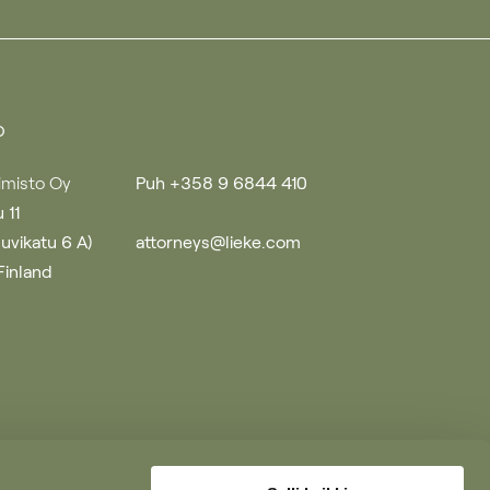
o
imisto Oy
Puh +358 9 6844 410
 11
uuvikatu 6 A)
attorneys@lieke.com
Finland