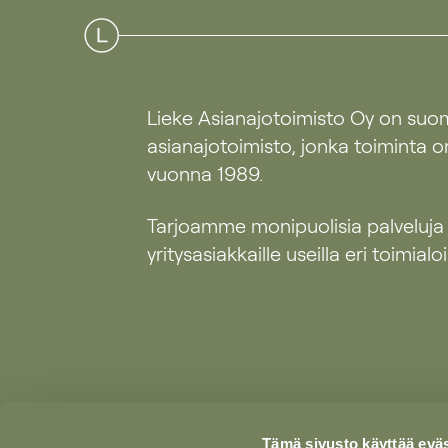
Lieke Asianajotoimisto Oy on suo
asianajotoimisto, jonka toiminta o
vuonna 1989.
Tarjoamme monipuolisia palveluja
yritysasiakkaille useilla eri toimialoil
Tämä sivusto käyttää eväs