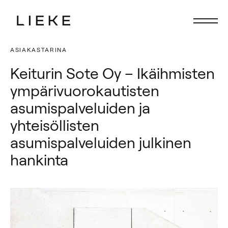
ASIAKASTARINA
Etusivu
Etusivu
Keiturin Sote Oy – Ikäihmisten
Fokus
Fokus
ympärivuorokautisten
Palvelut
Palvelut
asumispalveluiden ja
Ihmiset
Ihmiset
yhteisöllisten
asumispalveluiden julkinen
Ajankohtaista
Ajankohtaista
hankinta
Ura Liekkeellä
Ura Liekkeellä