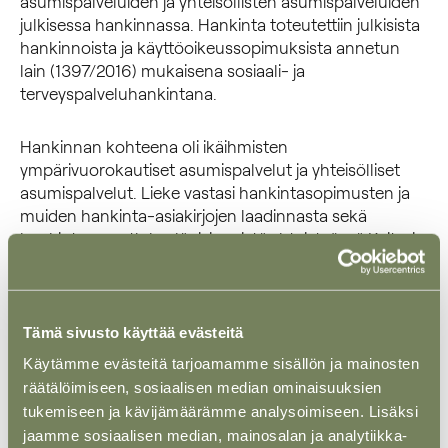
asumispalveluiden ja yhteisöllisten asumispalveluiden
julkisessa hankinnassa. Hankinta toteutettiin julkisista
hankinnoista ja käyttöoikeussopimuksista annetun
lain (1397/2016) mukaisena sosiaali- ja
terveyspalveluhankintana.
Hankinnan kohteena oli ikäihmisten
ympärivuorokautiset asumispalvelut ja yhteisölliset
asumispalvelut. Lieke vastasi hankintasopimusten ja
muiden hankinta-asiakirjojen laadinnasta sekä
hankintamenettelyn läpiviennistä yhteistyössä Keiturin
Sote Oy:n kanssa.
Keiturin Sote Oy on Pirkanmaan hyvinvointialueen 100
Tämä sivusto käyttää evästeitä
prosenttisesti omistama tytäryhtiö, joka tuottaa
sosiaali- ja terveyspalveluita Pirkanmaan
Käytämme evästeitä tarjoamamme sisällön ja mainosten
hyvinvointialueelle.
räätälöimiseen, sosiaalisen median ominaisuuksien
tukemiseen ja kävijämäärämme analysoimiseen. Lisäksi
Liekkeen toimeksiannon suorittaneeseen tiimiin
jaamme sosiaalisen median, mainosalan ja analytiikka-