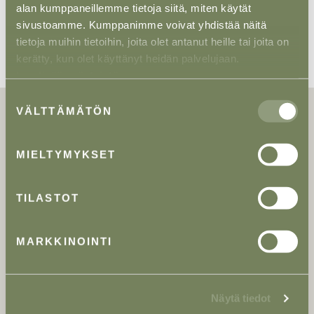
kuuluivat osakas
Rosa Lång,
Senior Associate
Markus
alan kumppaneillemme tietoja siitä, miten käytät
Pulkkinen
ja Associate
Toni Tainio
.
sivustoamme. Kumppanimme voivat yhdistää näitä
tietoja muihin tietoihin, joita olet antanut heille tai joita on
kerätty, kun olet käyttänyt heidän palvelujaan.
Lue lisää evästeistä.
Suostumuksen
VÄLTTÄMÄTÖN
valinta
Lisätietoa antaa
MIELTYMYKSET
Markus Pulkkinen
TILASTOT
Senior Associate
Asianajaja
MARKKINOINTI
+358 50 382 0239
Markus Pulkkinen
Näytä tiedot
Tiimi