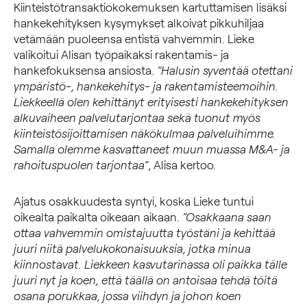
Kiinteistötransaktiokokemuksen kartuttamisen lisäksi
hankekehityksen kysymykset alkoivat pikkuhiljaa
vetämään puoleensa entistä vahvemmin. Lieke
valikoitui Alisan työpaikaksi rakentamis- ja
hankefokuksensa ansiosta.
”Halusin syventää otettani
ympäristö-, hankekehitys- ja rakentamisteemoihin.
Liekkeellä olen kehittänyt erityisesti hankekehityksen
alkuvaiheen palvelutarjontaa sekä tuonut myös
kiinteistösijoittamisen näkökulmaa palveluihimme.
Samalla olemme kasvattaneet muun muassa M&A- ja
rahoituspuolen tarjontaa”
, Alisa kertoo.
Ajatus osakkuudesta syntyi, koska Lieke tuntui
oikealta paikalta oikeaan aikaan.
”Osakkaana saan
ottaa vahvemmin omistajuutta työstäni ja kehittää
juuri niitä palvelukokonaisuuksia, jotka minua
kiinnostavat. Liekkeen kasvutarinassa oli paikka tälle
juuri nyt ja koen, että täällä on antoisaa tehdä töitä
osana porukkaa, jossa viihdyn ja johon koen