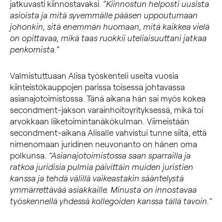
jatkuvasti kiinnostavaksi. ”
Kiinnostun helposti uusista
asioista ja mitä syvemmälle pääsen uppoutumaan
johonkin, sitä enemmän huomaan, mitä kaikkea vielä
on opittavaa, mikä taas ruokkii uteliaisuuttani jatkaa
penkomista.
”
Valmistuttuaan Alisa työskenteli useita vuosia
kiinteistökauppojen parissa toisessa johtavassa
asianajotoimistossa. Tänä aikana hän sai myös kokea
secondment-jakson varainhoitoyrityksessä, mikä toi
arvokkaan liiketoimintanäkökulman. Viimeistään
secondment-aikana Alisalle vahvistui tunne siitä, että
nimenomaan juridinen neuvonanto on hänen oma
polkunsa.
”Asianajotoimistossa saan sparrailla ja
ratkoa juridisia pulmia päivittäin muiden juristien
kanssa ja tehdä välillä vaikeastakin sääntelystä
ymmärrettävää asiakkaille.
Minusta on innostavaa
työskennellä yhdessä kollegoiden kanssa tällä tavoin.”