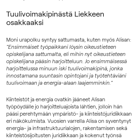
Tuulivoimakipinästä Liekkeen
osakkaaksi
Moni urapolku syntyy sattumasta, kuten myös Alisan:
”Ensimmäiset työpaikkani löysin oikeustieteen
opiskelijana sattumalta, eli mihin nyt oikeustieteen
opiskelijana pääsin harjoitteluun. Jo ensimmäisessä
harjoittelussa minuun iski tuulivoimakipinä, jonka
innostamana suuntasin opintojani ja työtehtäviäni
tuulivoimaan ja energia-alaan laajemminkin.”
Kiinteistöt ja energia ovatkin jääneet Alisan
työpöydälle jo harjoitteluajoista lähtien, jolloin hän
pääsi perehtymään ympäristö- ja kiinteistöjuridiikkaan
eri näkökulmista. Vuosien varrella Alisa on syventynyt
energia- ja infrastruktuurialojen, rakentamisen sekä
kiinteistösijoitusten juridiikkaan ja kokenut työnsä