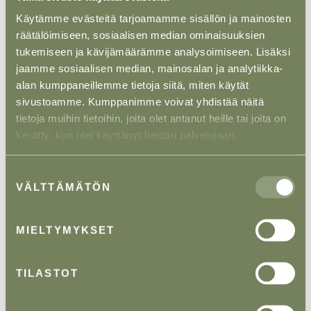
merituulivoimavaliokunnassa.
Käytämme evästeitä tarjoamamme sisällön ja mainosten
räätälöimiseen, sosiaalisen median ominaisuuksien
Mikä kiinteistö- ja energiahankkeissa sekä niiden
sääntelyssä kiehtoo?
tukemiseen ja kävijämäärämme analysoimiseen. Lisäksi
jaamme sosiaalisen median, mainosalan ja analytiikka-
alan kumppaneillemme tietoja siitä, miten käytät
”Minua kiehtovat konkreettiset, näkyvät
sivustoamme. Kumppanimme voivat yhdistää näitä
lopputulokset. Esimerkiksi tuulivoimahankkeessa
tietoja muihin tietoihin, joita olet antanut heille tai joita on
syntyy oikea tuulipuisto, joka tuottaa energiaa. Myös
kerätty, kun olet käyttänyt heidän palvelujaan.
energiamurros ja siirtymä uuteen energiaan on
Lue lisää evästeistä.
lisännyt työni merkityksellisyyttä.
Suostumuksen
VÄLTTÄMÄTÖN
Olen nörtti: viihdyn reguloitujen toimialojen parissa,
valinta
joissa saan navigoida moniulotteisen sääntelyn
keskellä ja soveltaa sitä asiakkaidemme konkreettisiin
MIELTYMYKSET
hankkeisiin. Kiinteistö- ja ympäristöoikeus soveltuvat
moneen – samat lakipykälät ja rakenteet taipuvat
erilaisiin tilanteisiin; e
simerkiksi rakennuslupavalitus
TILASTOT
voi koskea uutta Helsingin keskustan hanketta tai
vaikkapa aurinkovoima-aluetta. Myös luovuus on