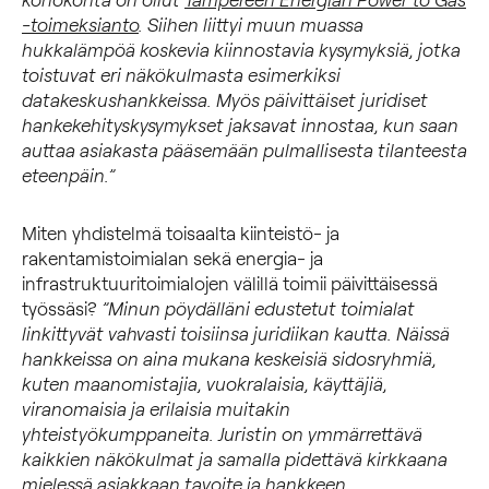
-toimeksianto
. Siihen liittyi muun muassa
hukkalämpöä koskevia kiinnostavia kysymyksiä, jotka
toistuvat eri näkökulmasta esimerkiksi
datakeskushankkeissa.
Myös päivittäiset juridiset
hankekehityskysymykset jaksavat innostaa, kun saan
auttaa asiakasta pääsemään pulmallisesta tilanteesta
eteenpäin.”
Miten yhdistelmä toisaalta kiinteistö- ja
rakentamistoimialan sekä energia- ja
infrastruktuuritoimialojen välillä toimii päivittäisessä
työssäsi?
”Minun pöydälläni edustetut toimialat
linkittyvät vahvasti toisiinsa juridiikan kautta. Näissä
hankkeissa on aina mukana
keskeisiä sidosryhmiä,
kuten maanomistajia, vuokralaisia, käyttäjiä,
viranomaisia ja erilaisia muitakin
yhteistyökumppaneita. Juristin on ymmärrettävä
kaikkien näkökulmat ja samalla pidettävä kirkkaana
mielessä asiakkaan tavoite ja hankkeen