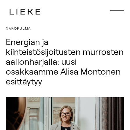
NÄKÖKULMA
Etusivu
Etusivu
Energian ja
Fokus
Fokus
kiinteistösijoitusten murrosten
Palvelut
Palvelut
aallonharjalla: uusi
Ihmiset
Ihmiset
osakkaamme Alisa Montonen
esittäytyy
Ajankohtaista
Ajankohtaista
Ura Liekkeellä
Ura Liekkeellä