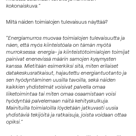
kokonaiskuva.”
Miltä näiden toimialojen tulevaisuus näyttää?
”
Energiamurros muovaa toimialojen tulevaisuutta ja
näen, että myös kiinteistöala on tämän myötä
murroksessa: energia- ja kiinteistötoimialojen toimijat
painivat enenevissä määrin samojen kysymysten
kanssa. Mietitään esimerkiksi sitä, miten
erilaiset
datakeskusratkaisut, hajautettu energiantuotanto ja
sen hyödyntäminen uusilla tavoilla, sekä näiden
kaikkien yhdistelmät voisivat palvella omaa
liiketoimintaa tai miten omaa osaamistaan voisi
hyödyntää palvelemaan näitä kehityskulkuja.
Mainituilla toimialoilla löydetään jatkuvasti uusia
yhdistäviä tekijöitä ja ratkaisuja, joista voidaan ottaa
opiksi.”