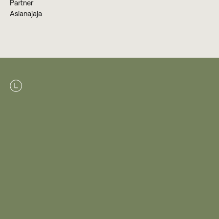
Partner
Asianajaja
+358 40 563 9917
Alisa Montonen