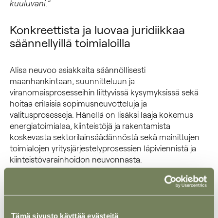
kuuluvani.”
Konkreettista ja luovaa juridiikkaa
säännellyillä toimialoilla
Alisa neuvoo asiakkaita säännöllisesti
maanhankintaan, suunnitteluun ja
viranomaisprosesseihin liittyvissä kysymyksissä sekä
hoitaa erilaisia sopimusneuvotteluja ja
valitusprosesseja. Hänellä on lisäksi laaja kokemus
energiatoimialaa, kiinteistöjä ja rakentamista
koskevasta sektorilainsäädännöstä sekä mainittujen
toimialojen yritysjärjestelyprosessien läpiviennistä ja
kiinteistövarainhoidon neuvonnasta.
Alisa on myös mukana Suomen Asianajajien kiinteistö-
ja rakennusoikeuden sekä ympäristöoikeuden
asiantuntijaryhmissä sekä Suomen Uusiutuvien
Tämä sivusto käyttää evästeitä