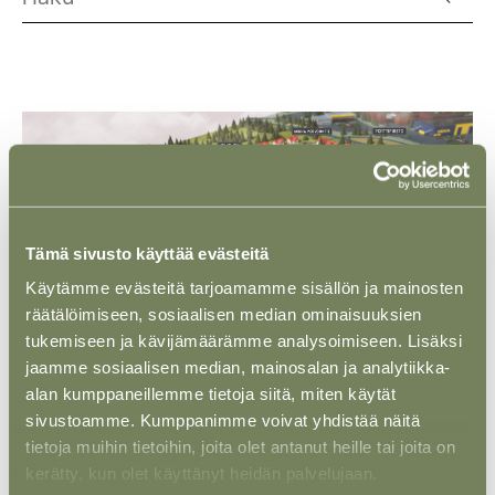
Tämä sivusto käyttää evästeitä
Käytämme evästeitä tarjoamamme sisällön ja mainosten
räätälöimiseen, sosiaalisen median ominaisuuksien
tukemiseen ja kävijämäärämme analysoimiseen. Lisäksi
jaamme sosiaalisen median, mainosalan ja analytiikka-
alan kumppaneillemme tietoja siitä, miten käytät
sivustoamme. Kumppanimme voivat yhdistää näitä
ASIAKASTARINA
05 MARRAS 2025
tietoja muihin tietoihin, joita olet antanut heille tai joita on
Vantaan Energia Oy – Varannon
kerätty, kun olet käyttänyt heidän palvelujaan.
louhintaurakka