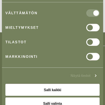
Lue lisää evästeistä.
Suostumuksen
VÄLTTÄMÄTÖN
valinta
MIELTYMYKSET
TILASTOT
MARKKINOINTI
Lieke Asianajotoimisto Oy on suomalainen
asianajotoimisto, jonka toiminta on alkanut vuonna
1989.
Näytä tiedot
Tarjoamme monipuolisia palveluja yritysasiakkaille
useilla eri toimialoilla.
Salli kaikki
Salli valinta