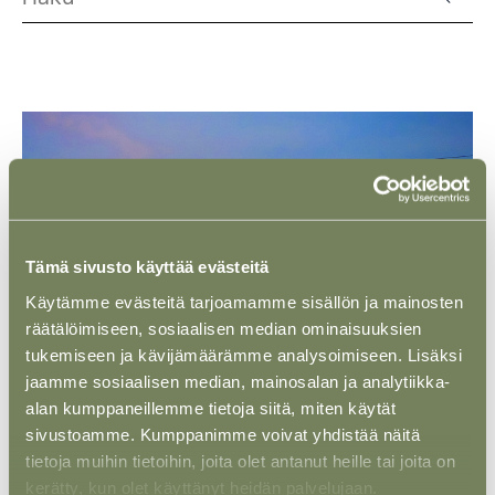
Tämä sivusto käyttää evästeitä
Käytämme evästeitä tarjoamamme sisällön ja mainosten
räätälöimiseen, sosiaalisen median ominaisuuksien
tukemiseen ja kävijämäärämme analysoimiseen. Lisäksi
jaamme sosiaalisen median, mainosalan ja analytiikka-
alan kumppaneillemme tietoja siitä, miten käytät
ASIAKASTARINA
03 HUHTI 2025
sivustoamme. Kumppanimme voivat yhdistää näitä
Sähkö-Virkeät Oy – Suurjännitteisen
tietoja muihin tietoihin, joita olet antanut heille tai joita on
sähköverkon rakennus- ja uusintatöiden
kerätty, kun olet käyttänyt heidän palvelujaan.