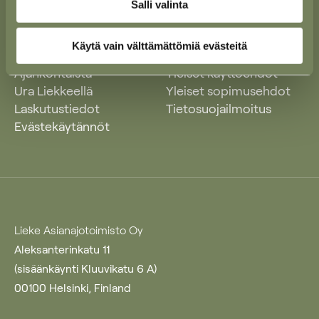
Salli valinta
Käytä vain välttämättömiä evästeitä
Ajankohtaista
Yleiset käyttöehdot
Ura Liekkeellä
Yleiset sopimusehdot
Laskutustiedot
Tietosuojailmoitus
Evästekäytännöt
Lieke Asianajotoimisto Oy
Aleksanterinkatu 11
(sisäänkäynti Kluuvikatu 6 A)
00100 Helsinki, Finland