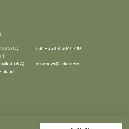
o
imisto Oy
Puh +358 9 6844 410
 11
uuvikatu 6 A)
attorneys@lieke.com
Finland