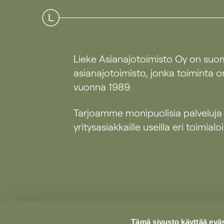
Lieke Asianajotoimisto Oy on suo
asianajotoimisto, jonka toiminta o
vuonna 1989.
Tarjoamme monipuolisia palveluja
yritysasiakkaille useilla eri toimialoil
Tämä sivusto käyttää eväs