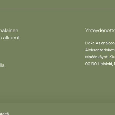
malainen
Yhteydenott
n alkanut
Lieke Asianajoto
Aleksanterinkatu
(sisäänkäynti Kl
00100 Helsinki, 
la.
teitä