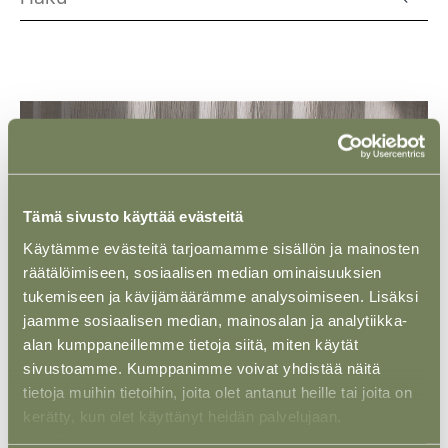
Tämä sivusto käyttää evästeitä
Käytämme evästeitä tarjoamamme sisällön ja mainosten
räätälöimiseen, sosiaalisen median ominaisuuksien
tukemiseen ja kävijämäärämme analysoimiseen. Lisäksi
jaamme sosiaalisen median, mainosalan ja analytiikka-
alan kumppaneillemme tietoja siitä, miten käytät
sivustoamme. Kumppanimme voivat yhdistää näitä
NÄKÖKULMA
29 TAMMI 2026
tietoja muihin tietoihin, joita olet antanut heille tai joita on
Harjoitteluohjelmamme uudistuvat
kerätty, kun olet käyttänyt heidän palvelujaan.
Lue lisää evästeistä.