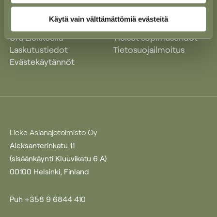
Käytä vain välttämättömiä evästeitä
Ajankohtaista
Yleiset käyttöehdot
Ura Liekkeellä
Yleiset sopimusehdot
Laskutustiedot
Tietosuojailmoitus
Evästekäytännöt
Lieke Asianajotoimisto Oy
Aleksanterinkatu 11
(sisäänkäynti Kluuvikatu 6 A)
00100 Helsinki, Finland
Puh +358 9 6844 410