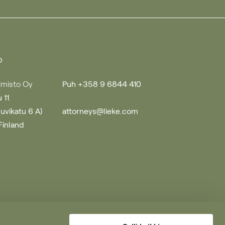
o
imisto Oy
Puh +358 9 6844 410
 11
uuvikatu 6 A)
attorneys@lieke.com
Finland