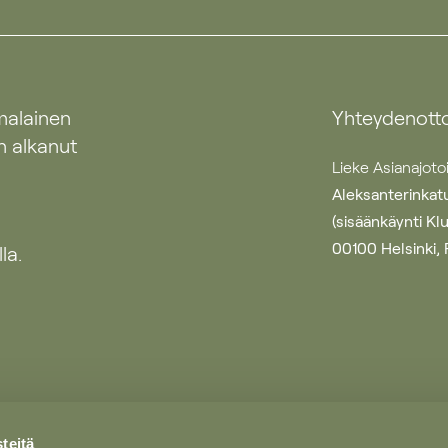
malainen
Yhteydenott
n alkanut
Lieke Asianajoto
Aleksanterinkatu
(sisäänkäynti Kl
00100 Helsinki, 
la.
teitä