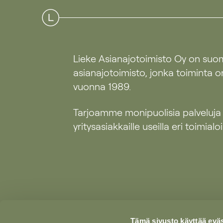
Lieke Asianajotoimisto Oy on suo
asianajotoimisto, jonka toiminta o
vuonna 1989.
Tarjoamme monipuolisia palveluja
yritysasiakkaille useilla eri toimialoil
Tämä sivusto käyttää eväs