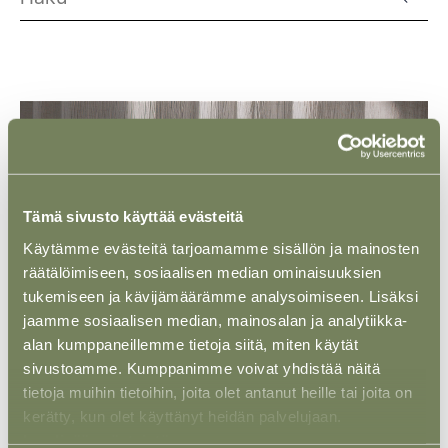
Tämä sivusto käyttää evästeitä
Käytämme evästeitä tarjoamamme sisällön ja mainosten
räätälöimiseen, sosiaalisen median ominaisuuksien
tukemiseen ja kävijämäärämme analysoimiseen. Lisäksi
jaamme sosiaalisen median, mainosalan ja analytiikka-
alan kumppaneillemme tietoja siitä, miten käytät
sivustoamme. Kumppanimme voivat yhdistää näitä
NÄKÖKULMA
29 TAMMI 2026
tietoja muihin tietoihin, joita olet antanut heille tai joita on
Harjoitteluohjelmamme uudistuvat
kerätty, kun olet käyttänyt heidän palvelujaan.
Lue lisää evästeistä.