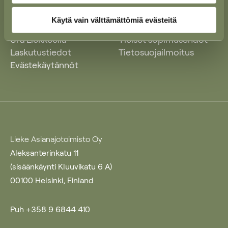
Käytä vain välttämättömiä evästeitä
Ajankohtaista
Yleiset käyttöehdot
Ura Liekkeellä
Yleiset sopimusehdot
Laskutustiedot
Tietosuojailmoitus
Evästekäytännöt
Lieke Asianajotoimisto Oy
Aleksanterinkatu 11
(sisäänkäynti Kluuvikatu 6 A)
00100 Helsinki, Finland
Puh +358 9 6844 410