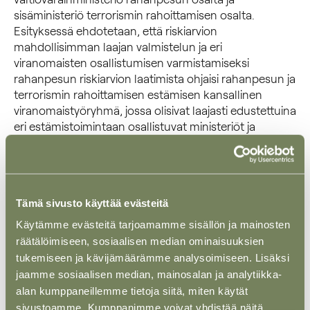
sisäministeriö terrorismin rahoittamisen osalta.
Esityksessä ehdotetaan, että riskiarvion
mahdollisimman laajan valmistelun ja eri
viranomaisten osallistumisen varmistamiseksi
rahanpesun riskiarvion laatimista ohjaisi rahanpesun ja
terrorismin rahoittamisen estämisen kansallinen
viranomaistyöryhmä, jossa olisivat laajasti edustettuina
eri estämistoimintaan osallistuvat ministeriöt ja
viranomaiset sekä rahanpesun huolehtimisvelvolliset.
Riskiarvion laatimisvastuu olisi keskusrikospoliisin
rahanpesun selvittelykeskuksella. Esityksessä
ehdotetaan myös, että valtiovarainministeriön,
Tämä sivusto käyttää evästeitä
sisäministeriön ja oikeusministeriön tilastoja koskeva
velvoite siirtyisi rahanpesun ja terrorismin
Käytämme evästeitä tarjoamamme sisällön ja mainosten
rahoittamisen estämisen kansalliselle
räätälöimiseen, sosiaalisen median ominaisuuksien
viranomaistyöryhmälle. Tämäkin tukisi riskiarvion
tukemiseen ja kävijämäärämme analysoimiseen. Lisäksi
mahdollisimman laajaa valmistelua monipuolisesti eri
jaamme sosiaalisen median, mainosalan ja analytiikka-
viranomaisissa.
alan kumppaneillemme tietoja siitä, miten käytät
sivustoamme. Kumppanimme voivat yhdistää näitä