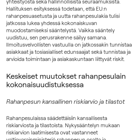
yhteistyöstä sekä hallinnollisista seuraamuksista.
Hallituksen esityksessä todetaan, että EU:n
rahanpesuasetusta ja uutta rahanpesulakia tulisi
jatkossa lukea yhdessä kokonaiskuvan
muodostamiseksi sääntelystä. Vaikka sääntely
uudistuu, sen perusrakenne säilyy samana.
Ilmoitusvelvollisten vastuulla on jatkossakin tunnistaa
asiakkaat ja tosiasialliset edunsaajat sekä tunnistaa ja
arvioida toimintaan ja asiakaskuntaan liittyvät riskit.
Keskeiset muutokset rahanpesulain
kokonaisuudistuksessa
Rahanpesun kansallinen riskiarvio ja tilastot
Rahanpesulaissa säädettäisiin kansallisesta
riskiarviosta ja tilastoista. Nykysääntelyn mukaan
riskiarvion laatimisesta ovat vastanneet
valtiovarainministeriö rahanpesun osalta ja