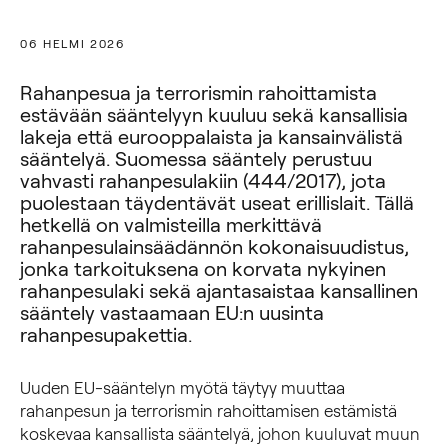
06 HELMI 2026
Rahanpesua ja terrorismin rahoittamista
estävään sääntelyyn kuuluu sekä kansallisia
lakeja että eurooppalaista ja kansainvälistä
sääntelyä. Suomessa sääntely perustuu
vahvasti rahanpesulakiin (444/2017), jota
puolestaan täydentävät useat erillislait. Tällä
hetkellä on valmisteilla merkittävä
rahanpesulainsäädännön kokonaisuudistus,
jonka tarkoituksena on korvata nykyinen
rahanpesulaki sekä ajantasaistaa kansallinen
sääntely vastaamaan EU:n uusinta
rahanpesupakettia.
Uuden EU-sääntelyn myötä täytyy muuttaa
rahanpesun ja terrorismin rahoittamisen estämistä
koskevaa kansallista sääntelyä, johon kuuluvat muun