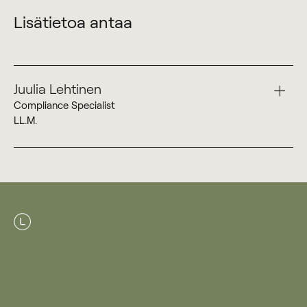
Lisätietoa antaa
Juulia Lehtinen
Compliance Specialist
LL.M.
+358 50 360 6656
Juulia Lehtinen