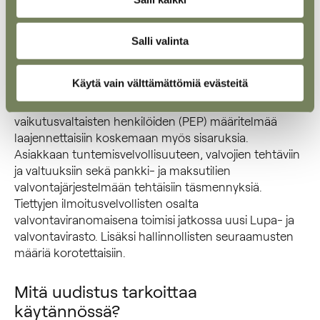
vähentämiseksi.
Salli valinta
Muuta
Käytä vain välttämättömiä evästeitä
Kokonaisuudistuksessa ehdotetaan useita muita
muutoksia rahanpesulakiin. Poliittisesti
vaikutusvaltaisten henkilöiden (PEP) määritelmää
laajennettaisiin koskemaan myös sisaruksia.
Asiakkaan tuntemisvelvollisuuteen, valvojien tehtäviin
ja valtuuksiin sekä pankki- ja maksutilien
valvontajärjestelmään tehtäisiin täsmennyksiä.
Tiettyjen ilmoitusvelvollisten osalta
valvontaviranomaisena toimisi jatkossa uusi Lupa- ja
valvontavirasto. Lisäksi hallinnollisten seuraamusten
määriä korotettaisiin.
Mitä uudistus tarkoittaa
käytännössä?