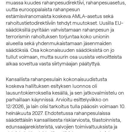
muassa kuudes rahanpesudirektiivi, rahanpesuasetus,
uutta eurooppalaista rahanpesun
estämisviranomaista koskeva AMLA-asetus sekä
rahoitustietodirektiiviin tehdyt muutokset. Uusilla EU-
säädöksillä pyritään vahvistamaan rahanpesun ja
terrorismin rahoituksen torjuntaa koko unionin
alueella sekä yhdenmukaistamaan jäsenmaiden
säädöksiä. Osa kokonaisuuden säädöksistä on jo
tullut voimaan, mutta suurin osa uusista velvoitteista
alkaa soveltua vasta siirtymäajan päätyttyä.
Kansallista rahanpesulain kokonaisuudistusta
koskeva hallituksen esityksen luonnos oli
lausuntokierroksella ​kesällä, ja sen jatkovalmistelu on
parhaillaan käynnissä. Arvioitu esittelyviikko on
12/2026, ja lain olisi tarkoitus tulla pääosin voimaan 10.
heinäkuuta 2027. Ehdotetussa rahanpesulaissa
säädettäisiin kansallisesta riskiarviosta, tilastoinnista,
edunsaajarekisteristä, valvojien toimivaltuuksista ja