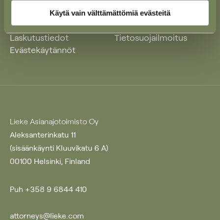
Ajankohtaista
Yleiset käyttöehdot
Käytä vain välttämättömiä evästeitä
Ura Liekkeellä
Yleiset sopimusehdot
Laskutustiedot
Tietosuojailmoitus
Evästekäytännöt
Lieke Asianajotoimisto Oy
Aleksanterinkatu 11
(sisäänkäynti Kluuvikatu 6 A)
00100 Helsinki, Finland
Puh +358 9 6844 410
attorneys@lieke.com