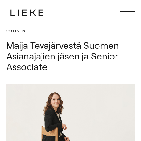
UUTINEN
Etusivu
Etusivu
Maija Tevajärvestä Suomen
Fokus
Fokus
Asianajajien jäsen ja Senior
Palvelut
Palvelut
Associate
Ihmiset
Ihmiset
Ajankohtaista
Ajankohtaista
Ura Liekkeellä
Ura Liekkeellä