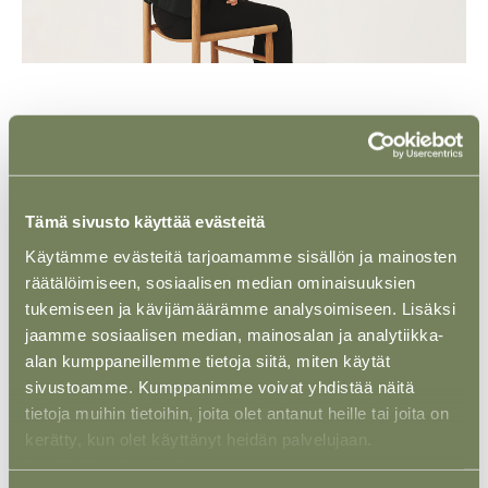
05 KESÄ 2025
Juristimme
Maija Tevajärvi
on hyväksytty Suomen
Asianajajien jäseneksi 5.6.2025 alkaen. Samalla
Tämä sivusto käyttää evästeitä
päivämäärällä hänet on nimitetty Senior Associateksi
Liekkeellä.
Käytämme evästeitä tarjoamamme sisällön ja mainosten
räätälöimiseen, sosiaalisen median ominaisuuksien
Maija Tevajärvi on erikoistunut energia- ja
tukemiseen ja kävijämäärämme analysoimiseen. Lisäksi
infrastruktuurisektorin projekteihin sekä niiden
jaamme sosiaalisen median, mainosalan ja analytiikka-
hankinta- ja sopimusjuridiikkaan sekä rakentamisen
alan kumppaneillemme tietoja siitä, miten käytät
juridiikkaan. Rakentamisen sekä energia- ja
sivustoamme. Kumppanimme voivat yhdistää näitä
infrastruktuurihankkeisiin liittyvien hankintaprosessien
tietoja muihin tietoihin, joita olet antanut heille tai joita on
lisäksi Maija avustaa asiakkaitamme maankäyttöön,
kerätty, kun olet käyttänyt heidän palvelujaan.
reklamaatio- ja vaatimustenhallintaan sekä
Lue lisää evästeistä.
yritysjärjestelyihin liittyvissä kysymyksissä.