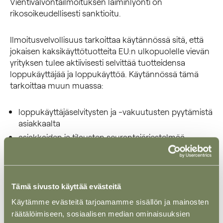
Vientivalvontailmoituksen laiminlyönti on
rikosoikeudellisesti sanktioitu.
Ilmoitusvelvollisuus tarkoittaa käytännössä sitä, että
jokaisen kaksikäyttötuotteita EU:n ulkopuolelle vievän
yrityksen tulee aktiivisesti selvittää tuotteidensa
loppukäyttäjää ja loppukäyttöä. Käytännössä tämä
tarkoittaa muun muassa:
loppukäyttäjäselvitysten ja -vakuutusten pyytämistä
asiakkaalta
asiakkaiden ja tilausten seurantajärjestelmää –
yrityksen tulisi esimerkiksi voida tunnistaa tilaukset,
joissa asiakas on haluton kertomaan tuotteen
lopullisesta käyttötarkoituksesta, ja joissa
pyydetään jättämään tiettyjä tietoja pois asiakirjoista
Tämä sivusto käyttää evästeitä
tai käyttämään epätavallisia maksujärjestelyjä
Käytämme evästeitä tarjoamamme sisällön ja mainosten
asiakkaan ja lopullisen vastaanottajan tarkistamista
räätälöimiseen, sosiaalisen median ominaisuuksien
kansainvälisiltä pakotelistoilta.