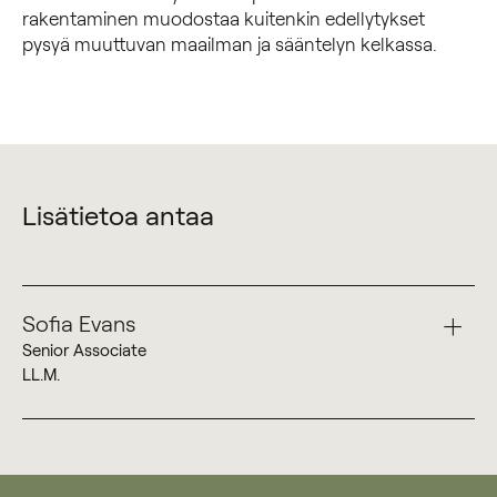
rakentaminen muodostaa kuitenkin edellytykset
pysyä muuttuvan maailman ja sääntelyn kelkassa.
Lisätietoa antaa
Sofia Evans
Senior Associate
LL.M.
+358 50 345 5596
Sofia Evans