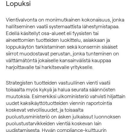
Lopuksi
Vientivalvonta on monimutkainen kokonaisuus, jonka
hallitseminen vaatii systemaattista lähestymistapaa.
Edellä käsitellyt osa-alueet eli fyysisten tai
aineettomien tuotteiden luokittelu, asiakkaan ja
loppukäytön tarkistaminen sekä konsernin sisäiset
siirrot muodostavat perustan, jonka tunteminen on
välttämätöntä jokaiselle kansainvälistä kauppaa
harjoittavalle tai harkitsevalle yritykselle.
Strategisten tuotteiden vastuullinen vienti vaatii
toisaalta myös kykyä ja halua seurata säännösten
muutoksia. Esimerkiksi ulkoministeriö vahvisti hiljattain
uudet kaksikäyttötuotteiden viennin raportointia
koskevat velvollisuudet, ja toisaalta
puolustusministeriö on äsken julkaissut luonnoksen
puolustustarvikkeiden vientiä koskevan lain
uudistamisesta. Hyvän compliance-kulttuurin