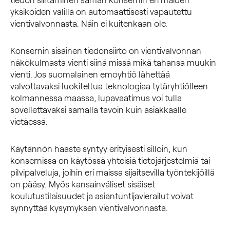
yksiköiden välillä on automaattisesti vapautettu
vientivalvonnasta. Näin ei kuitenkaan ole.
Konsernin sisäinen tiedonsiirto on vientivalvonnan
näkökulmasta vienti siinä missä mikä tahansa muukin
vienti. Jos suomalainen emoyhtiö lähettää
valvottavaksi luokiteltua teknologiaa tytäryhtiölleen
kolmannessa maassa, lupavaatimus voi tulla
sovellettavaksi samalla tavoin kuin asiakkaalle
vietäessä.
Käytännön haaste syntyy erityisesti silloin, kun
konsernissa on käytössä yhteisiä tietojärjestelmiä tai
pilvipalveluja, joihin eri maissa sijaitsevilla työntekijöillä
on pääsy. Myös kansainväliset sisäiset
koulutustilaisuudet ja asiantuntijavierailut voivat
synnyttää kysymyksen vientivalvonnasta.