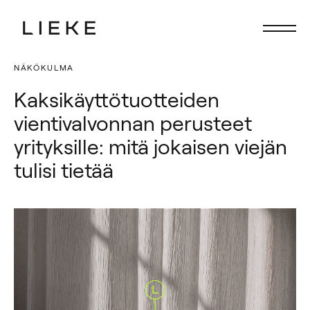
NÄKÖKULMA
Etusivu
Etusivu
Kaksikäyttötuotteiden
Fokus
Fokus
vientivalvonnan perusteet
Palvelut
Palvelut
yrityksille: mitä jokaisen viejän
Ihmiset
Ihmiset
tulisi tietää
Ajankohtaista
Ajankohtaista
Ura Liekkeellä
Ura Liekkeellä