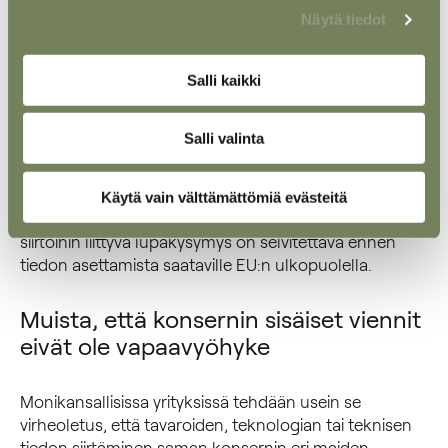
käyttäjälle
Näytä tiedot
koulutuksen tai teknisen tuen tarjoaminen EU:n
ulkopuolella olevalle henkilölle, myös etäyhteydellä.
Salli kaikki
Nämä tilanteet syntyvät usein arjen liiketoiminnassa
Salli valinta
lähes huomaamatta ja myös ensimmäisen myynnin
jälkeisissä huoltovelvollisuuksien tai
varaosatoimitusten yhteyksissä. Siksi yrityksillä tulisi
Käytä vain välttämättömiä evästeitä
olla selkeät sisäiset ohjeet siitä, miten aineettomiin
siirtoihin liittyvä lupakysymys on selvitettävä ennen
tiedon asettamista saataville EU:n ulkopuolella.
Muista, että konsernin sisäiset viennit
eivät ole vapaavyöhyke
Monikansallisissa yrityksissä tehdään usein se
virheoletus, että tavaroiden, teknologian tai teknisen
tiedon siirtäminen saman konsernin eri maiden