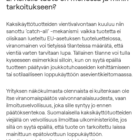
tarkoitukseen?
Kaksikäyttötuotteiden vientivalvontaan kuuluu niin
sanottu ’catch-all’ -mekanismi: vaikka tuotetta ei
olisikaan lueteltu EU-asetuksen tuoteluettelossa,
viranomainen voi tietyissä tilanteissa määrätä, että
vientiä varten tarvitaan lupa. Tällainen tilanne voi tulla
kyseeseen esimerkiksi silloin, kun on syytä epäillä
tuotteen päätyvän joukkotuhoaseiden kehittämiseen
tai sotilaalliseen loppukäyttöön asevientikieltomaassa.
Yrityksen näkökulmasta olennaista ei kuitenkaan ole
itse viranomaispäätös valvonnanalaisuudesta, vaan
ilmoitusvelvollisuus, joka sille syntyy jo ennen
päätöksentekoa. Suomalaisella kaksikäyttötuotteiden
viejällä on velvollisuus ilmoittaa ulkoministeriölle, jos
sillä on syytä epäillä, että tuote on tarkoitettu laissa
mainittuun epätoivottuun loppukäyttöön.