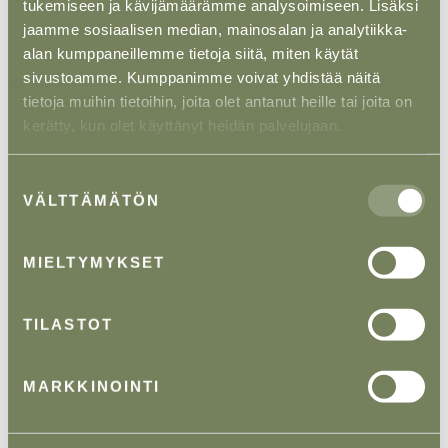
tukemiseen ja kävijämäärämme analysoimiseen. Lisäksi
jaamme sosiaalisen median, mainosalan ja analytiikka-
3. Olethan luokitellut myös
alan kumppaneillemme tietoja siitä, miten käytät
aineettomat viennit?
sivustoamme. Kumppanimme voivat yhdistää näitä
tietoja muihin tietoihin, joita olet antanut heille tai joita on
kerätty, kun olet käyttänyt heidän palvelujaan.
Vientivalvonta ei koske ainoastaan fyysisten
tavaroiden lähettämistä ulkomaille. Vientivalvonta
Lue lisää evästeistä.
ulottuu myös teknisen tiedon, ohjelmistojen ja
Suostumuksen
osaamisen siirtämiseen sähköisin tai muuten kuin
VÄLTTÄMÄTÖN
valinta
fyysisin keinoin.
MIELTYMYKSET
Käytännössä tämä tarkoittaa, että esimerkiksi
seuraavat tilanteet voivat edellyttää lupaa:
TILASTOT
teknisten piirustuksien tai spesifikaatioiden
lähettäminen sähköpostitse EU:n ulkopuolella
MARKKINOINTI
olevalle asiakkaalle tai yhteistyökumppanille
pääsyn myöntäminen pilvipalvelussa oleviin tietoihin
tai ohjelmistoihin EU:n ulkopuolella olevalle