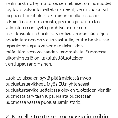
siviilimarkkinoille, mutta jos sen tekniset ominaisuudet
täyttävät valvontaluettelon kriteerit, vientilupa on silti
tarpeen. Luokittelun tekeminen edellyttää usein
teknistä asiantuntemusta, ja viejien ja tuotteiden
valmistajien on syytä perehtyä asetuksen
tuotekuvauksiin huolella. Vientivalvonnan sääntöjen
noudattaminen on viejän vastuulla, mutta hankalissa
tapauksissa apua valvonnanalaisuuden
määrittämiseen voi saada viranomaisilta. Suomessa
ulkoministeriö on kaksikäyttötuotteiden
vientilupaviranomainen.
Luokitteluissa on syytä pitää mielessä myös
puolustustarvikkeet. Myös EU:n yhteisessä
puolustustarvikeluettelossa olevien tuotteiden vientiin
Suomesta tarvitaan lupa. Näistä puolestaan
Suomessa vastaa puolustusministeriö.
2. Kenelle tuote on menossa ja mihin