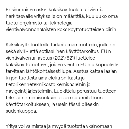
Ensimmäinen askel kaksikäyttöalaa tai vientiä
harkitsevalle yritykselle on määrittää, kuuluuko oma
tuote, ohjelmisto tai teknologia
vientivalvonnanalaisten kaksikäyttötuotteiden piiriin.
Kaksikäyttötuotteilla tarkoitetaan tuotteita, joilla on
sekä siviili- että sotilaallinen käyttötarkoitus. EU:n
vientivalvonta-asetus (2021/821) luettelee
kaksikäyttötuotteet, joiden vientiin EU:n ulkopuolelle
tarvitaan lähtökohtaisesti lupa. Asetus kattaa laajan
kirjon tuotteita aina elektroniikasta ja
tietoliikennetekniikasta kemikaaleihin ja
navigointijärjestelmiin. Luokittelu perustuu tuotteen
teknisiin ominaisuuksiin, ei sen suunniteltuun
käyttötarkoitukseen, ja usein tässä piileekin
sudenkuoppa.
Yritys voi valmistaa ja myydä tuotetta yksinomaan