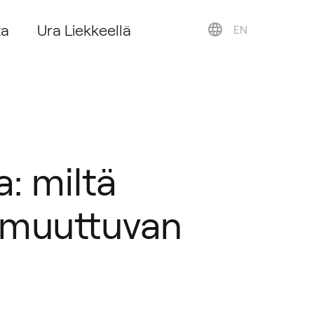
ta
Ura Liekkeellä
EN
: miltä
i muuttuvan