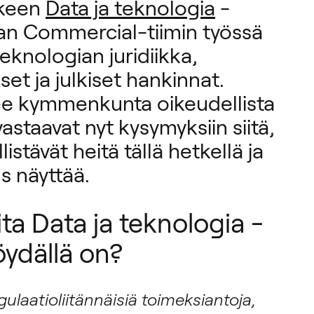
kkeen
Data ja teknologia
-
van Commercial-tiimin työssä
teknologian juridiikka,
et ja julkiset hankinnat.
ee kymmenkunta oikeudellista
vastaavat nyt kysymyksiin siitä,
listävät heitä tällä hetkellä ja
us näyttää.
ita Data ja teknologia -
öydällä on?
ulaatioliitännäisiä toimeksiantoja,