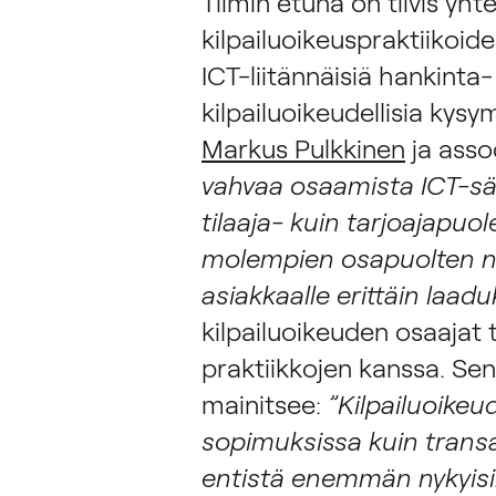
Tiimin etuna on tiivis yht
kilpailuoikeuspraktiikoid
ICT-liitännäisiä hankinta
kilpailuoikeudellisia kysy
Markus Pulkkinen
ja asso
vahvaa osaamista ICT-sää
tilaaja- kuin tarjoajapuo
molempien osapuolten nä
asiakkaalle erittäin laad
kilpailuoikeuden osaajat t
praktiikkojen kanssa. Sen
mainitsee:
”Kilpailuoikeu
sopimuksissa kuin transa
entistä enemmän nykyisi