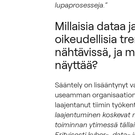
lupaprosesseja.”
Millaisia dataa 
oikeudellisia tr
nähtävissä, ja m
näyttää?
Sääntely on lisääntynyt v
useamman organisaation j
laajentanut tiimin työken
laajentuminen koskevat m
toiminnan ytimessä tällai
Erityisesti kyber-, data-