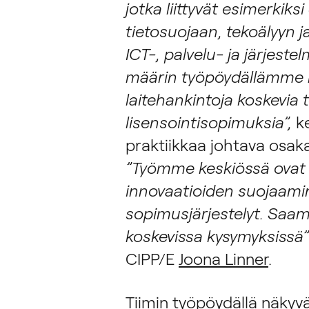
jotka liittyvät esimerkiks
tietosuojaan, tekoälyyn j
ICT-, palvelu- ja järjest
määrin työpöydällämme n
laitehankintoja koskevia 
lisensointisopimuksia”,
ke
praktiikkaa johtava osaka
”
Työmme keskiössä ovat 
innovaatioiden suojaamine
sopimusjärjestelyt. Saa
koskevissa kysymyksissä”
CIPP/E
Joona Linner
.
Tiimin työpöydällä näkyvä