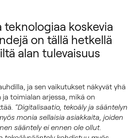
ja teknologiaa koskevia
endejä on tällä hetkellä
iltä alan tulevaisuus
auhdilla, ja sen vaikutukset näkyvät yhä
a toimialan arjessa, mikä on
ttää.
”Digitalisaatio, tekoäly ja sääntelyn
yös monia sellaisia asiakkaita, joiden
nen sääntely ei ennen ole ollut.
 ja tekoälysääntely kohdistuu myös