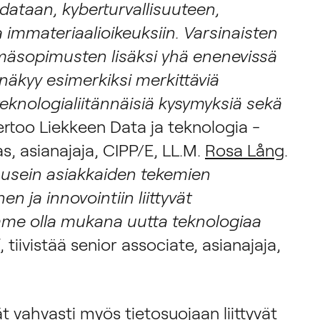
i dataan, kyberturvallisuuteen,
a immateriaalioikeuksiin. Varsinaisten
elmäsopimusten lisäksi yhä enenevissä
äkyy esimerkiksi merkittäviä
teknologialiitännäisiä kysymyksiä sekä
rtoo Liekkeen Data ja teknologia -
s, asianajaja, CIPP/E, LL.M.
Rosa Lång
.
usein asiakkaiden tekemien
n ja innovointiin liittyvät
mme olla mukana uutta teknologiaa
, tiivistää senior associate, asianajaja,
t vahvasti myös tietosuojaan liittyvät