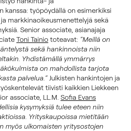
eistyö hankinta- ja
en kanssa: työpöydällä on esimerkiksi
- ja markkinaoikeusmenettelyjä sekä
myksiä. Senior associate, asianajaja
ciate
Toni Tainio
toteavat:
”Meillä on
ntelystä sekä hankinnoista niin
leltakin. Yhdistämällä ymmärrys
kökulmista on mahdollista tarjota
ukasta palvelua.”
Julkisten hankintojen ja
yöskentelevät tiivisti kaikkien Liekkeen
ior associate, LL.M.
Sofia Evans
dellisia kysymyksiä tulee eteen niin
ktioissa. Yrityskaupoissa mietitään
n myös ulkomaisten yritysostojen