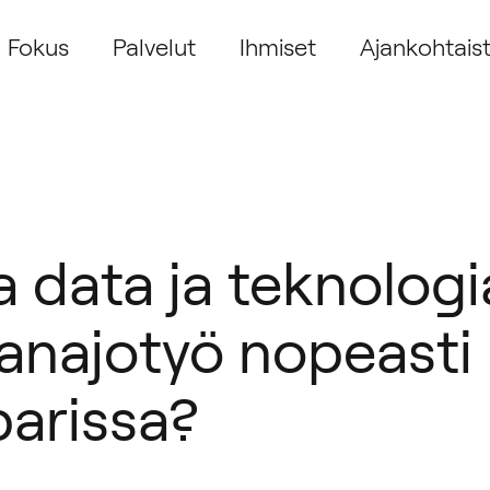
Fokus
Palvelut
Ihmiset
Ajankohtais
 data ja teknologia
ianajotyö nopeast
parissa?