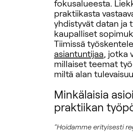
fokusalueesta. Lie
praktiikasta vastaa
yhdistyvät datan ja 
kaupalliset sopimuks
Tiimissä työskentel
asiantuntijaa
, jotka 
millaiset teemat työl
miltä alan tulevaisu
Minkälaisia asio
praktiikan työp
”Hoidamme erityisesti reg