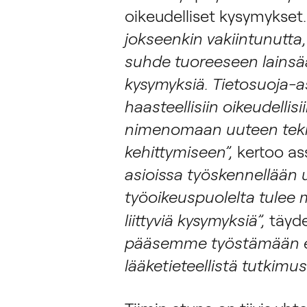
oikeudelliset kysymykset
jokseenkin vakiintunutta
suhde tuoreeseen lainsä
kysymyksiä. Tietosuoja-a
haasteellisiin oikeudellisi
nimenomaan uuteen tekn
kehittymiseen”,
kertoo as
asioissa työskennellään u
työoikeuspuolelta tulee 
liittyviä kysymyksiä”,
täyd
pääsemme työstämään esi
lääketieteellistä tutkimu