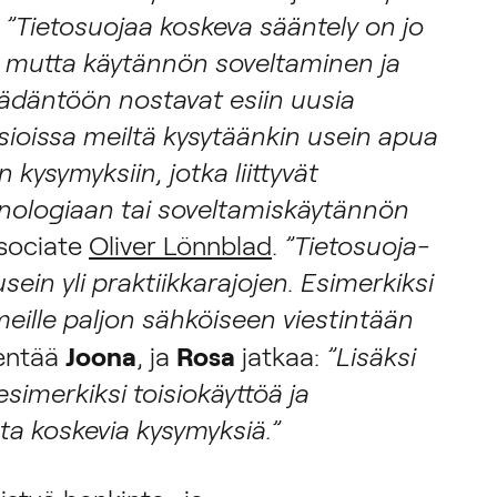
.
”Tietosuojaa koskeva sääntely on jo
, mutta käytännön soveltaminen ja
ädäntöön nostavat esiin uusia
sioissa meiltä kysytäänkin usein apua
in kysymyksiin, jotka liittyvät
ologiaan tai soveltamiskäytännön
sociate
Oliver Lönnblad
.
”Tietosuoja-
sein yli praktiikkarajojen. Esimerkiksi
meille paljon sähköiseen viestintään
Joona
Rosa
entää
, ja
jatkaa:
”Lisäksi
merkiksi toisiokäyttöä ja
sta koskevia kysymyksiä.”