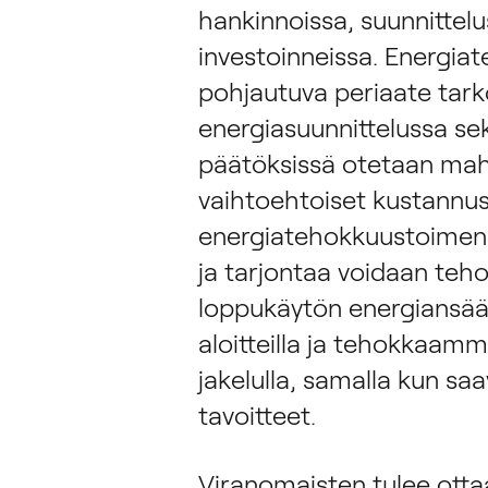
hankinnoissa, suunnittelus
investoinneissa. Energiat
pohjautuva periaate tarko
energiasuunnittelussa sekä
päätöksissä otetaan mah
vaihtoehtoiset kustannu
energiatehokkuustoimenpi
ja tarjontaa voidaan teho
loppukäytön energiansääs
aloitteilla ja tehokkaamma
jakelulla, samalla kun s
tavoitteet.
Viranomaisten tulee otta