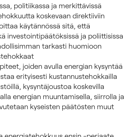
sa, politiikassa ja merkittävissä
ehokkuutta koskevaan direktiiviin
ittaa käytännössä sitä, että
 investointipäätöksissä ja poliittisissa
dollisimman tarkasti huomioon
stehokkaat
teet, joiden avulla energian kysyntää
staa erityisesti kustannustehokkailla
töillä, kysyntäjoustoa koskevilla
lla energian muuntamisella, siirrolla ja
aavutetaan kyseisten päätösten muut
a energiatehokkuus ensin -periaate