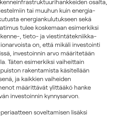
iikenneinfrastruktuurihankkeiden osalta,
rjestelmiin tai muuhun kuin energia-
aikutusta energiankulutukseen sekä
atimus tulee koskemaan esimerkiksi
ikenne-, tieto- ja viestintätekniikka-
onarvoista on, että mikäli investointi
rissä, investoinnin arvo määritetään
. Täten esimerkiksi vaiheittain
puiston rakentamista käsitellään
enä, ja kaikkien vaiheiden
not määrittävät ylittääkö hanke
än investoinnin kynnysarvon.
periaatteen soveltamisen lisäksi