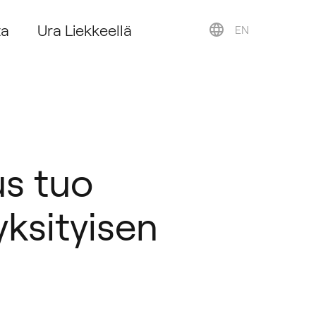
ta
Ura Liekkeellä
EN
us tuo
yksityisen