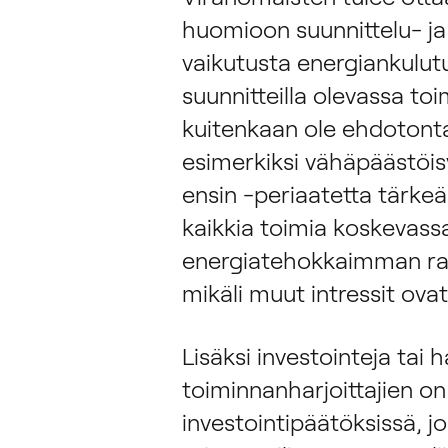
huomioon suunnittelu- ja 
vaikutusta energiankulut
suunnitteilla olevassa to
kuitenkaan ole ehdotonta,
esimerkiksi vähäpäästöis
ensin -periaatetta tärkeä
kaikkia toimia koskevas
energiatehokkaimman ratk
mikäli muut intressit ova
Lisäksi investointeja tai 
toiminnanharjoittajien o
investointipäätöksissä, j