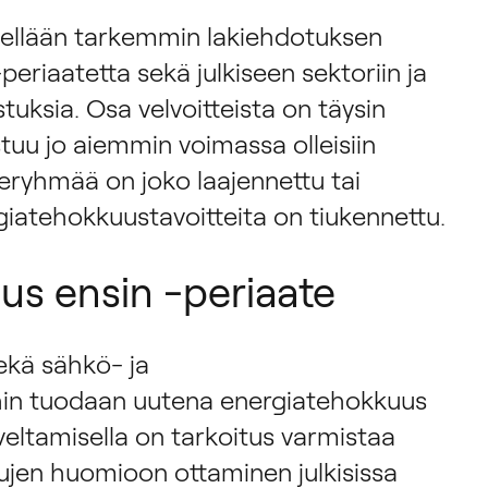
itellään tarkemmin lakiehdotuksen
eriaatetta sekä julkiseen sektoriin ja
stuksia. Osa velvoitteista on täysin
tuu jo aiemmin voimassa olleisiin
hderyhmää on joko laajennettu tai
giatehokkuustavoitteita on tiukennettu.
us ensin -periaate
ekä sähkö- ja
in tuodaan uutena energiatehokkuus
veltamisella on tarkoitus varmistaa
jen huomioon ottaminen julkisissa