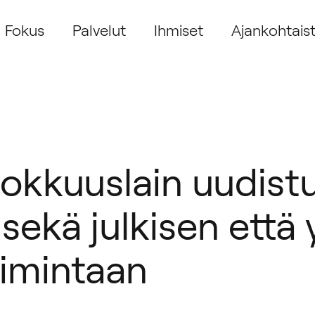
Fokus
Palvelut
Ihmiset
Ajankohtais
okkuuslain uudist
ekä julkisen että 
oimintaan