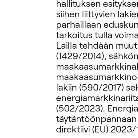
hallituksen esityks
siihen liittyvien lak
parhaillaan eduskun
tarkoitus tulla voi
Lailla tehdään muut
(1429/2014), sähköm
maakaasumarkkinalak
maakaasumarkkinoi
lakiin (590/2017) se
energiamarkkinariit
(502/2023). Energia
täytäntöönpannaan 
direktiivi (EU) 2023/