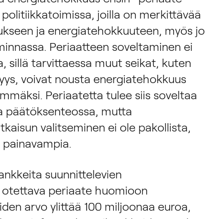
politiikkatoimissa, joilla on merkittävää
ukseen ja energiatehokkuuteen, myös jo
iminnassa. Periaatteen soveltaminen ei
 sillä tarvittaessa muut seikat, kuten
yys, voivat nousta energiatehokkuus
mmäksi. Periaatetta tulee siis soveltaa
sa päätöksenteossa, mutta
aisun valitseminen ei ole pakollista,
t painavampia.
hankkeita suunnittelevien
n otettava periaate huomioon
oiden arvo ylittää 100 miljoonaa euroa,