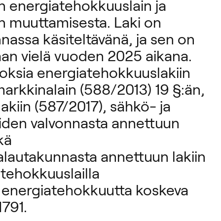
en energiatehokkuuslain ja
ien muuttamisesta. Laki on
nassa käsiteltävänä, ja sen on
maan vielä vuoden 2025 aikana.
oksia energiatehokkuuslakiin
arkkinalain (588/2013) 19 §:än,
iin (587/2017), sähkö- ja
den valvonnasta annettuun
kä
alautakunnasta annettuun lakiin
tehokkuuslailla
energiatehokkuutta koskeva
1791.