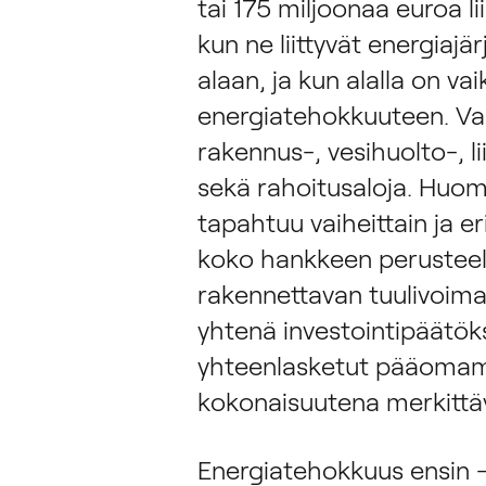
tai 175 miljoonaa euroa l
kun ne liittyvät energiajä
alaan, ja kun alalla on v
energiatehokkuuteen. Va
rakennus-, vesihuolto-, li
sekä rahoitusaloja. Huomi
tapahtuu vaiheittain ja e
koko hankkeen perusteella
rakennettavan tuulivoima
yhtenä investointipäätöks
yhteenlasketut pääomame
kokonaisuutena merkittäv
Energiatehokkuus ensin -