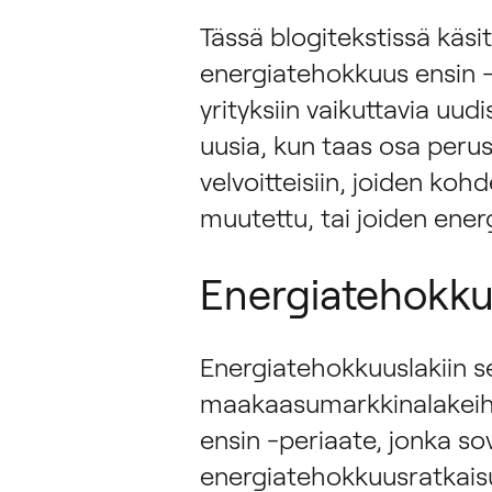
Tässä blogitekstissä käs
energiatehokkuus ensin -p
yrityksiin vaikuttavia uudi
uusia, kun taas osa perus
velvoitteisiin, joiden ko
muutettu, tai joiden ener
Energiatehokku
Energiatehokkuuslakiin s
maakaasumarkkinalakeih
ensin -periaate, jonka so
energiatehokkuusratkaisu